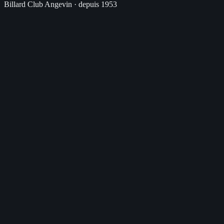
Billard Club Angevin · depuis 1953
Nom complet
Email
Téléphone
Sujet
Message
J'accepte que les données transmises via ce formulaire (nom,